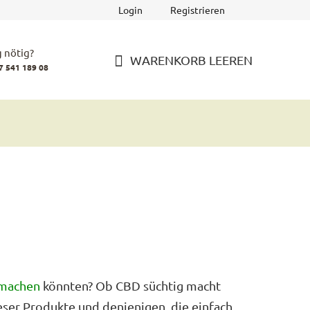
Login
Registrieren
 nötig?
WARENKORB LEEREN
7 541 189 08
WARENKORB
 machen
könnten? Ob CBD süchtig macht
ieser Produkte und denjenigen, die einfach