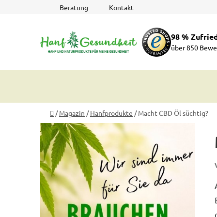
Zum
Beratung
Kontakt
Inhalt
springen
98 % Zufrie
über 850 Bewe
Startseite
/
Magazin
/
Hanfprodukte
/
Macht CBD Öl süchtig?
S
e
i
t
e
n
l
e