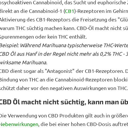
psychoaktiven Cannabinoid, das Sucht und euphorische 
direkt an die Cannabinoid-1 (
CB1
)-Rezeptoren im Gehirn.
Aktivierung des CB1-Rezeptors die Freisetzung des "Glü
warum THC süchtig machen kann. CBD-Öl macht nicht süc
Spurenmengen oder kein THC enthält.
Beispiel: Während Marihuana typischerweise THC-Werte
CBD Öl aus Hanf in der Regel nicht mehr als 0,2% THC -
wirksame Marihuana.
CBD dient sogar als "Antagonist" der CB1-Rezeptoren. D
Bindung von THC an die Cannabinoid-Rezeptoren blockie
schützt daher vor den negativen Auswirkungen von THC
CBD Öl macht nicht süchtig, kann man ü
Die Verwendung von CBD Produkten gilt auch in größere
Nebenwirkungen
, die bei einer hohen CBD-Dosis auftr