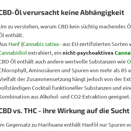
CBD-Öl verursacht keine Abhängigkeit
Um zu verstehen, warum CBD kein süchtig machendes Öl 
Öl enthält.
Aus
Hanf
(
Cannabis
sativa
- aus EU-zertifizierten Sorte
nicht-psychoaktives
Canna
Cannabidiol
extrahiert, ein
CBD Öl enthält auch andere wertvolle Substanzen wie
O
Chlorophyll, Aminosäuren und Spuren von mehr als 85 a
Vielfalt der Zusammensetzung hängt jedoch von der Ex
vollständigen Cocktail funktioneller Substanzen und eine
Kombination aus Alkohol- und CO2-Extraktion geeignet.
CBD vs. THC - ihre Wirkung auf die Sucht
Im Gegensatz zu Marihuana enthält Hanföl nur Spuren v