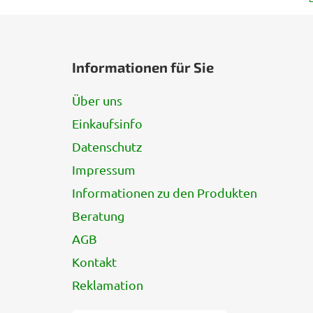
F
u
Informationen für Sie
ß
z
Über uns
e
Einkaufsinfo
i
l
Datenschutz
e
Impressum
Informationen zu den Produkten
Beratung
AGB
Kontakt
Reklamation