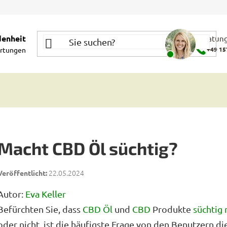
denheit
Beratung
rtungen
+49 15
Macht CBD Öl süchtig?
22.05.2024
Autor:
Eva Keller
Befürchten Sie, dass
CBD Öl
und
CBD
Produkte
süchtig
oder nicht, ist die häufigste Frage von den Benutzern d