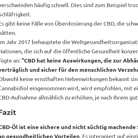
verschwinden häufig schnell. Dies sind zum Beispiel tr
Schläfrigkeit.
Es gibt keine Fälle von Überdosierung der CBD, die sc
hätten.
Im Jahr 2017 behauptete die Weltgesundheitsorganisat
Nationen, die sich auf die öffentliche Gesundheit konze
"CBD hat keine Auswirkungen, die zur Abhän
fügte an:
verträglich und sicher für den menschlichen Verzeh
Obwohl keine ernsthaften Nebenwirkungen bekannt sin
Cannabidiol eingenommen wird, wird empfohlen, mit ei
CBD-Aufnahme allmählich zu erhöhen, je nach Ihrem gut
Fazit
CBD-Öl ist eine sichere und nicht süchtig machende
an gesundheitlichen Vorteilen
. Es interagiert auf ei