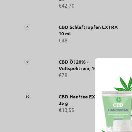
€42,70
CBD Schlaftropfen EXTRA
10 ml
€48
CBD Öl 20% -
Vollspektrum, 10 ml
€78
CBD Hanftee EXTRA 4%,
35 g
€13,99