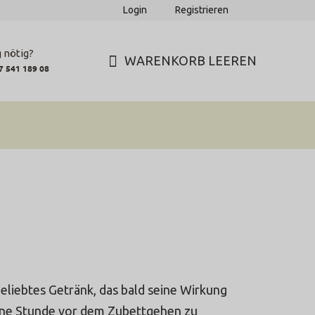
Login
Registrieren
 nötig?
WARENKORB LEEREN
7 541 189 08
WARENKORB
beliebtes Getränk, das bald seine Wirkung
ine Stunde vor dem Zubettgehen zu