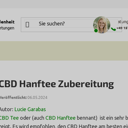
denheit
Beratung
+49 15
rtungen
CBD Hanftee Zubereitung
06.05.2024
Autor:
Lucie Garabas
CBD Tee
oder (auch
CBD
Hanftee
bennant) ist ein sehr 
zeigt. Es wird empfohlen, den CBD Hanftee am besten e