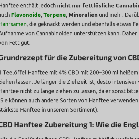
nicht nur fettlösliche Cannabi
Hanftee enthält jedoch
Flavonoide
Terpene
Mineralien
auch
,
,
und mehr. Darüb
Hanfsamen
, die geknackt werden und ebenfalls etwas Fe
Aufnahme von Cannabinoiden unterstützen kann. Daher 
von Fett gut.
Grundrezept für die Zubereitung von CB
1 Teelöffel Hanftee mit 4% CBD mit 200–300 ml heißem
ziehen lassen. Je länger die Ziehzeit ist, desto intensive
Hanftee nicht zu lange ziehen zu lassen, da er sonst bitte
(Sie können auch andere Sorten von Hanftee verwenden.
stärkste Hanftee in unserem Sortiment).
CBD Hanftee Zubereitung 1: Wie die Eng