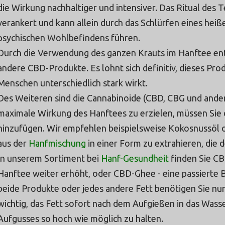
die Wirkung nachhaltiger und intensiver. Das Ritual des Te
verankert und kann allein durch das Schlürfen eines hei
psychischen Wohlbefindens führen.
Durch die Verwendung des ganzen Krauts im Hanftee entf
andere CBD-Produkte. Es lohnt sich definitiv, dieses Pro
Menschen unterschiedlich stark wirkt.
Des Weiteren sind die Cannabinoide (CBD, CBG und andere
maximale Wirkung des Hanftees zu erzielen, müssen Sie 
hinzufügen. Wir empfehlen beispielsweise Kokosnussöl od
aus der
Hanfmischung
in einer Form zu extrahieren, die 
In unserem Sortiment bei
Hanf-Gesundheit
finden Sie C
Hanftee weiter erhöht, oder CBD-Ghee - eine passierte 
beide Produkte oder jedes andere Fett benötigen Sie nur 
wichtig, das Fett sofort nach dem Aufgießen in das Was
Aufgusses so hoch wie möglich zu halten.